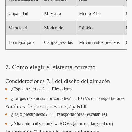
Capacidad
Muy alto
Medio-Alto
Me
Velocidad
Moderado
Rápido
Mu
Lo mejor para
Cargas pesadas
Movimientos precisos
Cla
7. Cómo elegir el sistema correcto
Consideraciones 7,1 del diseño del almacén
¿Espacio vertical? → Elevadores
¿Largas distancias horizontales? → RGVs o Transportadores
Análisis de presupuesto 7,2 y ROI
¿Bajo presupuesto? → Transportadores (escalables)
¿Alta automatización? → RGVs (ahorro a largo plazo)
Integración 7,3 con sistemas existentes