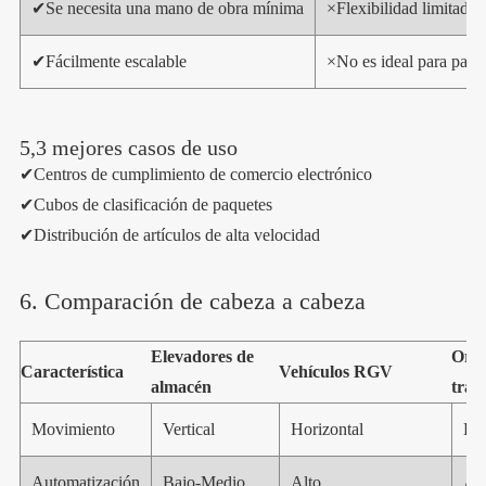
✔
Se necesita una mano de obra mínima
×
Flexibilidad limitada
✔
Fácilmente escalable
×
No es ideal para pale
5,3 mejores casos de uso
✔Centros de cumplimiento de comercio electrónico
✔Cubos de clasificación de paquetes
✔Distribución de artículos de alta velocidad
6. Comparación de cabeza a cabeza
Elevadores de
Orde
Característica
Vehículos RGV
almacén
tran
Movimiento
Vertical
Horizontal
Hor
Automatización
Bajo-Medio
Alto
Alt