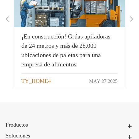
Da un impulso a tu sistema de gestión
de almacenes (WMS)
TY_HOME4
OCT 23 2024
025
Productos
Soluciones