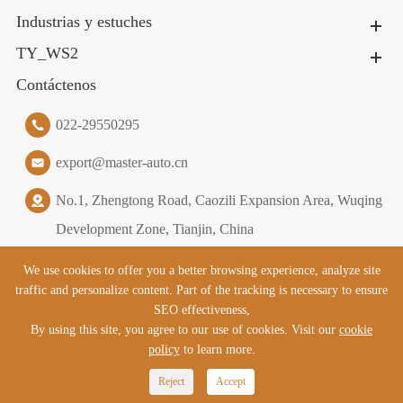
Industrias y estuches
TY_WS2
Contáctenos
022-29550295
export@master-auto.cn
No.1, Zhengtong Road, Caozili Expansion Area, Wuqing
Development Zone, Tianjin, China
We use cookies to offer you a better browsing experience, analyze site
traffic and personalize content. Part of the tracking is necessary to ensure
TY_2020
Tianjin Master Logistics Equipment Co., Ltd.
SEO effectiveness,
TY_ALL_RESERVED
By using this site, you agree to our use of cookies. Visit our
cookie
policy
to learn more.

Reject
Accept
TY_SIREMAP
|
TY_SIREMAP1